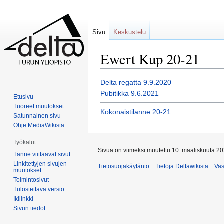
Sivu
Keskustelu
Ewert Kup 20-21
Siirry
Siirry
Delta regatta 9.9.2020
navigaatioon
hakuun
Pubitikka 9.6.2021
Etusivu
Tuoreet muutokset
Kokonaistilanne 20-21
Satunnainen sivu
Ohje MediaWikistä
Työkalut
Sivua on viimeksi muutettu 10. maaliskuuta 20
Tänne viittaavat sivut
Linkitettyjen sivujen
Tietosuojakäytäntö
Tietoja Deltawikistä
Va
muutokset
Toimintosivut
Tulostettava versio
Ikilinkki
Sivun tiedot