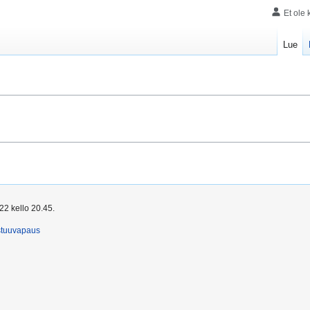
Et ole 
Lue
22 kello 20.45.
stuuvapaus