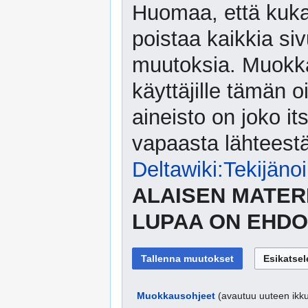
Huomaa, että kuka
poistaa kaikkia siv
muutoksia. Muokka
käyttäjille tämän o
aineisto on joko its
vapaasta lähteestä.
Deltawiki:Tekijäno
ALAISEN MATER
LUPAA ON EHDO
Muokkausohjeet
(avautuu uuteen ikk