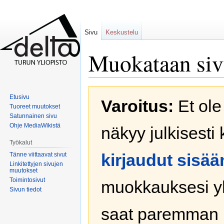
Sivu
Keskustelu
Muokataan si
Siirry
Siirry
Etusivu
Varoitus:
Et ole 
navigaatioon
hakuun
Tuoreet muutokset
Satunnainen sivu
Ohje MediaWikistä
näkyy julkisesti 
Työkalut
kirjaudut sisää
Tänne viittaavat sivut
Linkitettyjen sivujen
muutokset
Toimintosivut
muokkauksesi yh
Sivun tiedot
saat paremman 