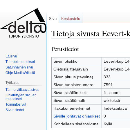
Sivu
Keskustelu
Tietoja sivusta Eevert-
Perustiedot
Siirry
Siirry
navigaatioon
hakuun
Etusivu
Sivun otsikko
Eevert-kup 14
Tuoreet muutokset
Satunnainen sivu
Oletuslajitteluavain
Eevert-kup 14
Ohje MediaWikistä
Sivun pituus (tavuina)
333
Työkalut
Sivun tunnistenumero
7591
Tänne viittaavat sivut
Sivun sisällön kieli
fi - suomi
Linkitettyjen sivujen
muutokset
Sivun sisältömalli
wikiteksti
Toimintosivut
Hakukonemerkinnät
Indeksoitava
Sivun tiedot
Sivulle johtavat ohjaukset
0
Kohdellaan sisältösivuna
Kyllä