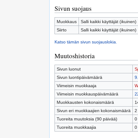
Sivun suojaus
Muokkaus
Salli kaikki käyttäjät (ikuinen)
Siirto
Salli kaikki käyttäjät (ikuinen)
Katso tämän sivun suojauslokia.
Muutoshistoria
Sivun luonut
Sp
Sivun luontipäivämäärä
9
Viimeisin muokkaaja
W
Viimeisin muokkauspäivämäärä
2
Muokkausten kokonaismäärä
1
Sivun eri muokkaajien kokonaismäärä
2
Tuoreita muutoksia (90 päivää)
0
Tuoreita muokkaajia
0