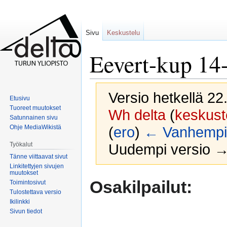
Sivu
Keskustelu
Eevert-kup 14
Versio hetkellä 22
Etusivu
Tuoreet muutokset
Wh delta
(
keskust
Satunnainen sivu
Ohje MediaWikistä
(
ero
)
← Vanhempi 
Työkalut
Uudempi versio →
Tänne viittaavat sivut
Linkitettyjen sivujen
muutokset
Siirry
Siirry
Osakilpailut:
Toimintosivut
navigaatioon
hakuun
Tulostettava versio
Ikilinkki
Sivun tiedot