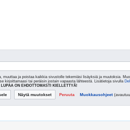
muuttaa ja poistaa kaikkia sivustolle tekemiäsi lisäyksiä ja muutoksia. Muok
se kirjoittamaasi tai peräisin jostain vapaasta lähteestä. Lisätietoja sivulla
Del
 LUPAA ON EHDOTTOMASTI KIELLETTYÄ!
Peruuta
Muokkausohjeet
(avautuu