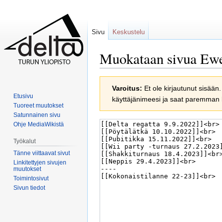
Sivu
Keskustelu
Muokataan sivua
Ewe
Siirry
Siirry
Varoitus:
Et ole kirjautunut sisään.
navigaatioon
hakuun
Etusivu
käyttäjänimeesi ja saat paremman
Tuoreet muutokset
Satunnainen sivu
Ohje MediaWikistä
Työkalut
Tänne viittaavat sivut
Linkitettyjen sivujen
muutokset
Toimintosivut
Sivun tiedot