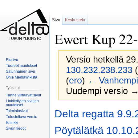
Sivu
Keskustelu
Ewert Kup 22
Versio hetkellä 29
Etusivu
Tuoreet muutokset
130.232.238.233
(
Satunnainen sivu
Ohje MediaWikistä
(
ero
)
← Vanhempi 
Työkalut
Uudempi versio →
Tänne viittaavat sivut
Linkitettyjen sivujen
muutokset
Siirry
Siirry
Delta regatta 9.9
Toimintosivut
navigaatioon
hakuun
Tulostettava versio
Ikilinkki
Pöytälätkä 10.10
Sivun tiedot