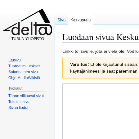
Sivu
Keskustelu
Luodaan sivua
Kesku
Siirry
Siirry
Linkki toi sivulle, jota ei vielä ole. Voi
navigaatioon
hakuun
Etusivu
Varoitus:
Et ole kirjautunut sisään.
Tuoreet muutokset
käyttäjänimeesi ja saat paremman
Satunnainen sivu
Ohje MediaWikistä
Työkalut
Tänne viittaavat sivut
Toimintosivut
Sivun tiedot