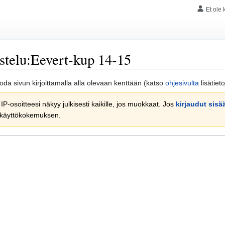
Et ole 
stelu:Eevert-kup 14-15
t luoda sivun kirjoittamalla alla olevaan kenttään (katso
ohjesivulta
lisätiet
 IP-osoitteesi näkyy julkisesti kaikille, jos muokkaat. Jos
kirjaudut sisä
 käyttökokemuksen.