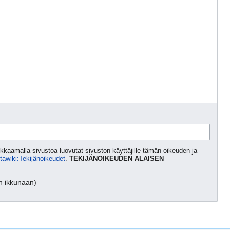
kaamalla sivustoa luovutat sivuston käyttäjille tämän oikeuden ja
tawiki:Tekijänoikeudet
.
TEKIJÄNOIKEUDEN ALAISEN
n ikkunaan)