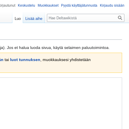
kirjautunut
Keskustelu
Muokkaukset
Pyydä käyttäjätunnusta
Kirjaudu sisään
Haku
Luo
Lisää aihe
oja). Jos et halua luoda sivua, käytä selaimen paluutoimintoa.
än
tai
luot tunnuksen
, muokkauksesi yhdistetään