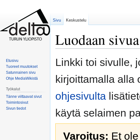
Sivu
Keskustelu
Luodaan sivu
Siirry
Siirry
Linkki toi sivulle, 
Etusivu
navigaatioon
hakuun
Tuoreet muutokset
Satunnainen sivu
kirjoittamalla all
Ohje MediaWikistä
Työkalut
ohjesivulta
lisätie
Tänne viittaavat sivut
Toimintosivut
Sivun tiedot
käytä selaimen pa
Varoitus:
Et ole 