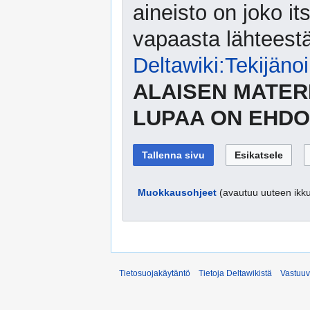
aineisto on joko its
vapaasta lähteestä.
Deltawiki:Tekijäno
ALAISEN MATER
LUPAA ON EHDO
Muokkausohjeet
(avautuu uuteen ikk
Tietosuojakäytäntö
Tietoja Deltawikistä
Vastuu