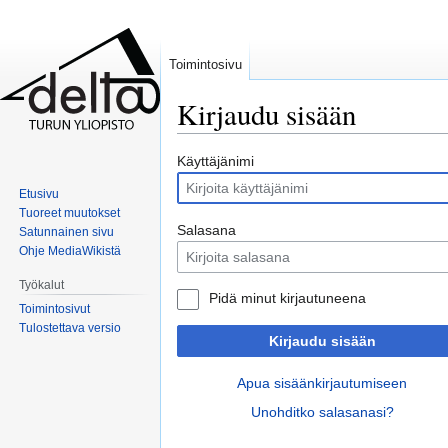
Toimintosivu
Kirjaudu sisään
Siirry
Siirry
Käyttäjänimi
navigaatioon
hakuun
Etusivu
Tuoreet muutokset
Salasana
Satunnainen sivu
Ohje MediaWikistä
Työkalut
Pidä minut kirjautuneena
Toimintosivut
Tulostettava versio
Kirjaudu sisään
Apua sisäänkirjautumiseen
Unohditko salasanasi?