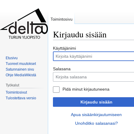
Toimintosivu
Kirjaudu sisään
Siirry
Siirry
Käyttäjänimi
navigaatioon
hakuun
Etusivu
Tuoreet muutokset
Salasana
Satunnainen sivu
Ohje MediaWikistä
Työkalut
Pidä minut kirjautuneena
Toimintosivut
Tulostettava versio
Kirjaudu sisään
Apua sisäänkirjautumiseen
Unohditko salasanasi?