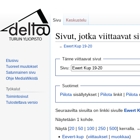
Sivu
Keskustelu
Sivut, jotka viittaavat
←
Ewert Kup 19-20
Siirry
Siirry
Tänne viittaavat sivut
Etusivu
navigaatioon
hakuun
Tuoreet muutokset
Sivu:
Satunnainen sivu
Ohje MediaWikistä
Suotimet
Työkalut
Piilota
sisällytykset |
Piilota
linkit |
Piilota
Toimintosivut
Tulostettava versio
Seuraavilta sivuilta on linkki sivulle
Ewert 
Näytetään 1 kohde.
Näytä [
20
|
50
|
100
|
250
|
500
] kerralla.
Eevert-kup
‎
(
viittaukset
|
muokkaa
)