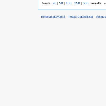
Näytä [
20
|
50
|
100
|
250
|
500
] kerralla.
Tietosuojakäytäntö
Tietoja Deltawikistä
Vastuu