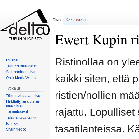
Sivu
Keskustelu
Ewert Kupin ri
Siirry
Siirry
Ristinollaa on ylee
Etusivu
navigaatioon
hakuun
Tuoreet muutokset
Satunnainen sivu
kaikki siten, että 
Ohje MediaWikistä
Työkalut
ristien/nollien mää
Tänne viittaavat sivut
Linkitettyjen sivujen
muutokset
rajattu. Lopulliset
Toimintosivut
Tulostettava versio
Ikilinkki
tasatilanteissa. 
Sivun tiedot