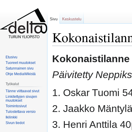
Sivu
Keskustelu
Kokonaistilan
Siirry
Siirry
Kokonaistilanne
Etusivu
navigaatioon
hakuun
Tuoreet muutokset
Satunnainen sivu
Päivitetty Neppik
Ohje MediaWikistä
Työkalut
1. Oskar Tuomi 5
Tänne viittaavat sivut
Linkitettyjen sivujen
muutokset
2. Jaakko Mäntyl
Toimintosivut
Tulostettava versio
Ikilinkki
3. Henri Anttila 4
Sivun tiedot