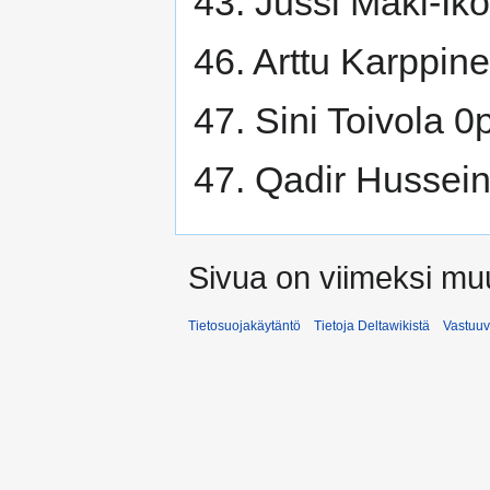
43. Jussi Mäki-Iko
46. Arttu Karppin
47. Sini Toivola 0
47. Qadir Hussei
Sivua on viimeksi muu
Tietosuojakäytäntö
Tietoja Deltawikistä
Vastuu