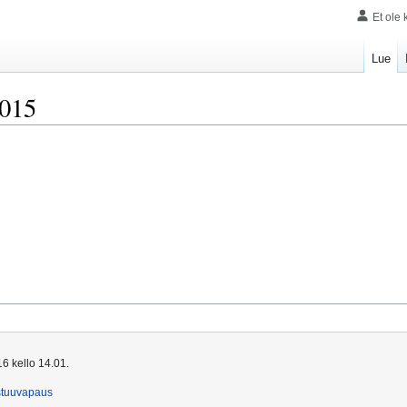
Et ole 
Lue
2015
6 kello 14.01.
stuuvapaus