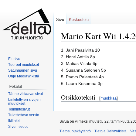
Sivu
Keskustelu
Mario Kart Wii 1.4.
Siirry
Siirry
1. Jani Paasivirta 10
navigaatioon
hakuun
2. Henri Anttila 8p
Etusivu
3. Matias Viitala 6p
Tuoreet muutokset
4. Susanna Salonen 5p
Satunnainen sivu
Ohje MediaWikistä
5. Paavo Palanterä 4p
6. Laura Kosomaa 3p
Työkalut
Tänne viittaavat sivut
Otsikkoteksti
[
muokkaa
]
Linkitettyjen sivujen
muutokset
Toimintosivut
Tulostettava versio
Ikilinkki
Sivua on viimeksi muutettu 22. tammikuuta 201
Sivun tiedot
Tietosuojakäytäntö
Tietoja Deltawikistä
Va