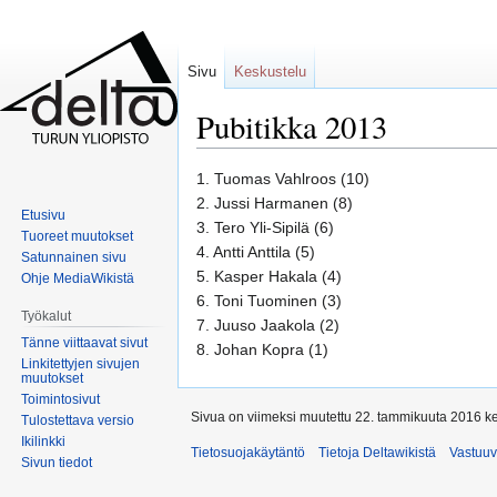
Sivu
Keskustelu
Pubitikka 2013
Siirry
Siirry
1. Tuomas Vahlroos (10)
navigaatioon
hakuun
2. Jussi Harmanen (8)
Etusivu
3. Tero Yli-Sipilä (6)
Tuoreet muutokset
4. Antti Anttila (5)
Satunnainen sivu
5. Kasper Hakala (4)
Ohje MediaWikistä
6. Toni Tuominen (3)
Työkalut
7. Juuso Jaakola (2)
Tänne viittaavat sivut
8. Johan Kopra (1)
Linkitettyjen sivujen
muutokset
Toimintosivut
Sivua on viimeksi muutettu 22. tammikuuta 2016 ke
Tulostettava versio
Ikilinkki
Tietosuojakäytäntö
Tietoja Deltawikistä
Vastuu
Sivun tiedot